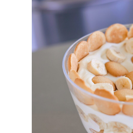
c
a
te
ai
a
e
ts
re
l
re
b
A
st
o
p
o
p
k