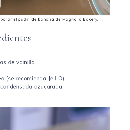
eparar el pudín de banana de Magnolia Bakery.
edientes
s de vainilla
eo (se recomienda Jell-O)
e condensada azucarada