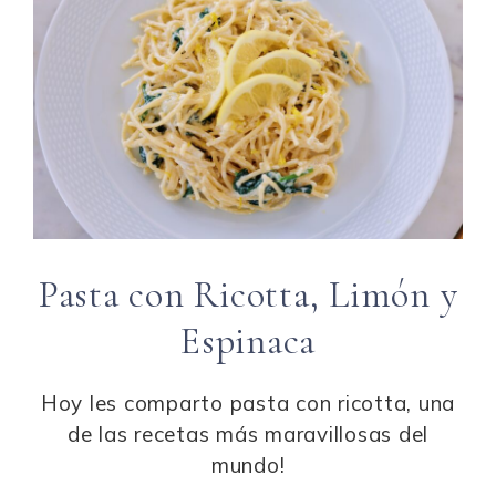
e
ts
re
l
re
b
A
st
o
p
o
p
k
Pasta con Ricotta, Limón y
Espinaca
Hoy les comparto pasta con ricotta, una
de las recetas más maravillosas del
mundo!