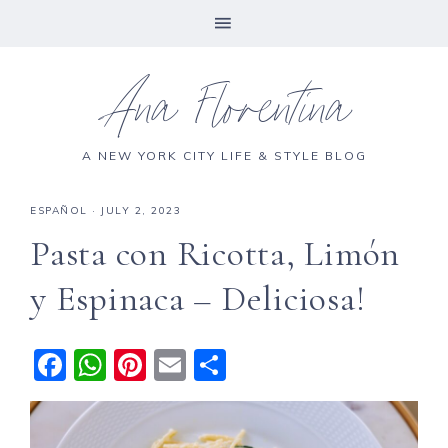
Ana Florentina
A NEW YORK CITY LIFE & STYLE BLOG
ESPAÑOL
·
JULY 2, 2023
Pasta con Ricotta, Limón
y Espinaca – Deliciosa!
F
W
Pi
E
S
a
h
n
m
h
c
a
te
ai
a